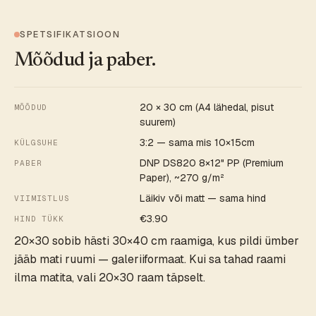
SPETSIFIKATSIOON
Mõõdud ja paber.
20 × 30 cm (A4 lähedal, pisut
MÕÕDUD
suurem)
3:2 — sama mis 10×15cm
KÜLGSUHE
DNP DS820 8×12" PP (Premium
PABER
Paper), ~270 g/m²
Läikiv või matt — sama hind
VIIMISTLUS
€3.90
HIND TÜKK
20×30 sobib hästi 30×40 cm raamiga, kus pildi ümber
jääb mati ruumi — galeriiformaat. Kui sa tahad raami
ilma matita, vali 20×30 raam täpselt.