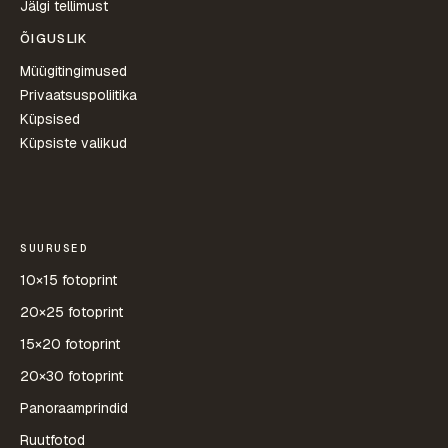
Jälgi tellimust
ÕIGUSLIK
Müügitingimused
Privaatsuspoliitika
Küpsised
Küpsiste valikud
SUURUSED
10×15 fotoprint
20×25 fotoprint
15×20 fotoprint
20×30 fotoprint
Panoraamprindid
Ruutfotod