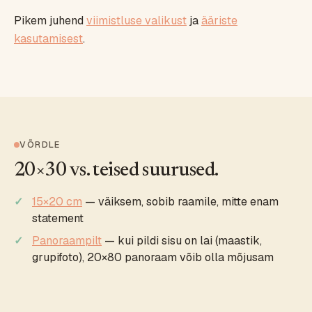
Pikem juhend
viimistluse valikust
ja
ääriste
kasutamisest
.
VÕRDLE
20×30 vs. teised suurused.
15×20 cm
— väiksem, sobib raamile, mitte enam
statement
Panoraampilt
— kui pildi sisu on lai (maastik,
grupifoto), 20×80 panoraam võib olla mõjusam