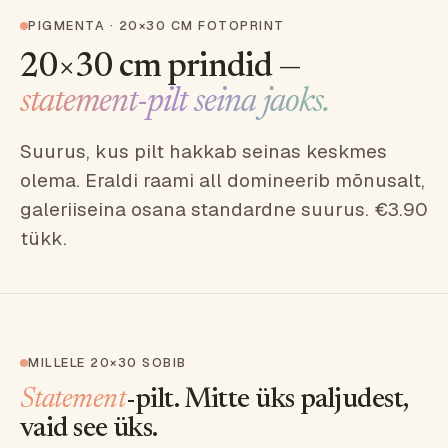
PIGMENTA · 20×30 CM FOTOPRINT
20×30 cm prindid —
statement-pilt seina jaoks.
Suurus, kus pilt hakkab seinas keskmes
olema. Eraldi raami all domineerib mõnusalt,
galeriiseina osana standardne suurus. €3.90
tükk.
MILLELE 20×30 SOBIB
Statement
-pilt. Mitte üks paljudest,
vaid see üks.