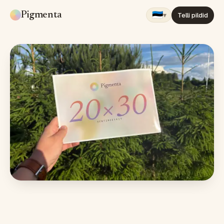
🇪🇪
Pigmenta
▾
Telli pildid