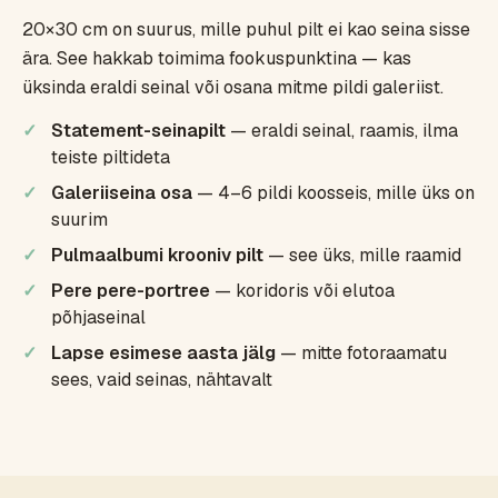
20×30 cm on suurus, mille puhul pilt ei kao seina sisse
ära. See hakkab toimima fookuspunktina — kas
üksinda eraldi seinal või osana mitme pildi galeriist.
Statement-seinapilt
— eraldi seinal, raamis, ilma
teiste piltideta
Galeriiseina osa
— 4–6 pildi koosseis, mille üks on
suurim
Pulmaalbumi krooniv pilt
— see üks, mille raamid
Pere pere-portree
— koridoris või elutoa
põhjaseinal
Lapse esimese aasta jälg
— mitte fotoraamatu
sees, vaid seinas, nähtavalt