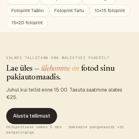
Fotoprint Tallinn
Fotoprint Tartu
10×15 fotoprint
15×20 fotoprint
VALMIS TALLETAMA OMA MÄLESTUSI PABERIL?
Lae üles —
ülehomme on
fotod sinu
pakiautomaadis.
Juhul kui tellid enne 15:00. Tasuta saatmine alates
€25.
Alusta tellimust
Ostuprotsess umbes 5 min · maksmine pangakaardi või
pangalingiga