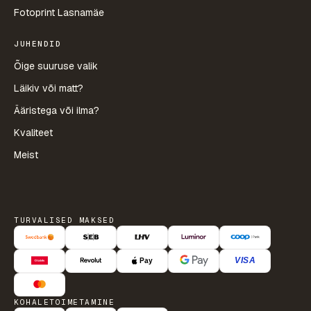
Fotoprint Lasnamäe
JUHENDID
Õige suuruse valik
Läikiv või matt?
Ääristega või ilma?
Kvaliteet
Meist
TURVALISED MAKSED
KOHALETOIMETAMINE