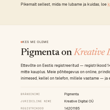
Pikemalt sellest, mida me lubame ja kuidas, loe
k
KES ME OLEME
Pigmenta on
Kreative 
Ettevõte on Eestis registreeritud — registrikood 
mitte kauplus. Meie põhitegevus on online, prind
inimesed, kellel on telefon, millele vastame — ja 
Pigmenta
BRÄNDINIMI
Kreative Digital OÜ
JURIIDILINE NIMI
14201185
REGISTRIKOOD