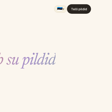
🇪🇪
▾
Telli pildid
b su pildid