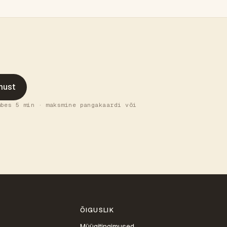
imust
mbes 5 min · maksmine pangakaardi või
ÕIGUSLIK
Müügitingimused