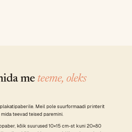
 mida me
teeme, oleks
plakatipaberile. Meil pole suurformaadi printerit
 mida teevad teised paremini.
otopaber, kõik suurused 10×15 cm-st kuni 20×80