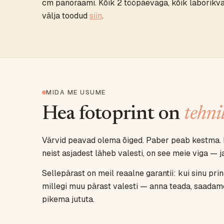
cm panoraami. Kõik 2 tööpäevaga, kõik laborikval
välja toodud
siin
.
MIDA ME USUME
Hea fotoprint on
tehni
Värvid peavad olema õiged. Paber peab kestma. 
neist asjadest läheb valesti, on see meie viga — 
Sellepärast on meil reaalne garantii: kui sinu pri
millegi muu pärast valesti — anna teada, saadam
pikema jututa.