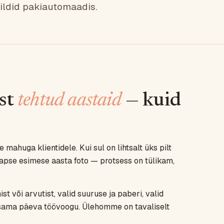
ildid pakiautomaadis.
ist
tehtud aastaid
— kuid
 mahuga klientidele. Kui sul on lihtsalt üks pilt
apse esimese aasta foto — protsess on tülikam,
st või arvutist, valid suuruse ja paberi, valid
 sama päeva töövoogu. Ülehomme on tavaliselt