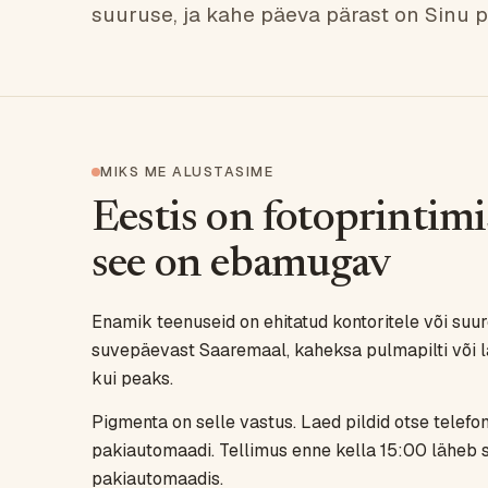
suuruse, ja kahe päeva pärast on Sinu p
MIKS ME ALUSTASIME
Eestis on fotoprintim
see on ebamugav
Enamik teenuseid on ehitatud kontoritele või suure
suvepäevast Saaremaal, kaheksa pulmapilti või l
kui peaks.
Pigmenta on selle vastus. Laed pildid otse telefoni
pakiautomaadi. Tellimus enne kella 15:00 läheb
pakiautomaadis.