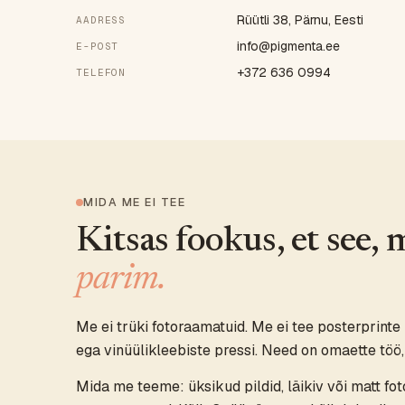
Rüütli 38, Pärnu, Eesti
AADRESS
info@pigmenta.ee
E-POST
+372 636 0994
TELEFON
MIDA ME EI TEE
Kitsas fookus, et see,
parim.
Me ei trüki fotoraamatuid. Me ei tee posterprinte 
ega vinüülikleebiste pressi. Need on omaette töö,
Mida me teeme: üksikud pildid, läikiv või matt f