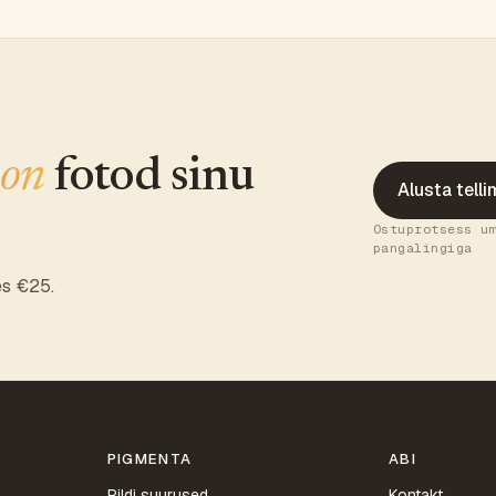
 on
fotod sinu
Alusta tell
Ostuprotsess u
pangalingiga
es €25.
PIGMENTA
ABI
Pildi suurused
Kontakt