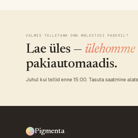
VALMIS TALLETAMA OMA MÄLESTUSI PABERIL?
Lae üles —
ülehomme
pakiautomaadis.
Juhul kui tellid enne 15:00. Tasuta saatmine alat
Pigmenta