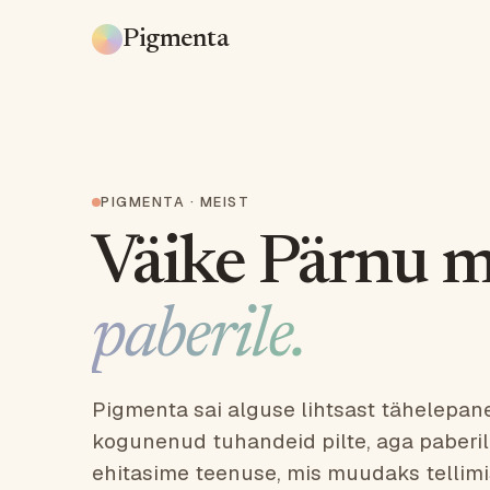
Pigmenta
PIGMENTA · MEIST
Väike Pärnu 
paberile.
Pigmenta sai alguse lihtsast tähelepan
kogunenud tuhandeid pilte, aga paberil
ehitasime teenuse, mis muudaks tellimis