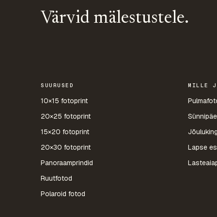
Värvid mälestustele.
SUURUSED
MILLE J
10×15 fotoprint
Pulmafot
20×25 fotoprint
Sünnipäe
15×20 fotoprint
Jõuluking
20×30 fotoprint
Lapse es
Panoraamprindid
Lasteaiap
Ruutfotod
Polaroid fotod