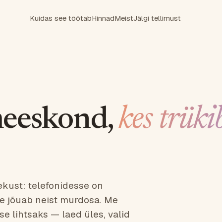
Kuidas see töötab
Hinnad
Meist
Jälgi tellimust
meeskond,
kes trüki
ekust: telefonidesse on
e jõuab neist murdosa. Me
e lihtsaks — laed üles, valid