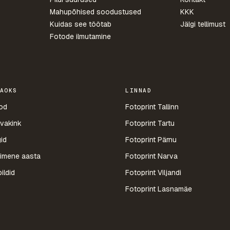
Mahupõhised soodustused
KKK
Kuidas see töötab
Jälgi tellimust
Fotode ilmutamine
AOKS
LINNAD
od
Fotoprint Tallinn
vakink
Fotoprint Tartu
id
Fotoprint Pärnu
imene aasta
Fotoprint Narva
ildid
Fotoprint Viljandi
Fotoprint Lasnamäe