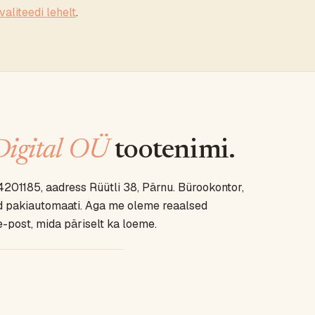
valiteedi lehelt
.
Digital OÜ
tootenimi.
14201185, aadress Rüütli 38, Pärnu. Bürookontor,
id pakiautomaati. Aga me oleme reaalsed
e-post, mida päriselt ka loeme.