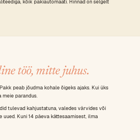
iteediga, kõik pakiautomaati. Hinnad on selgelt
line töö, mitte juhus.
Pakk peab jõudma kohale õigeks ajaks. Kui üks
ja meie parandus.
ndid tulevad kahjustatuna, valedes värvides või
e uued. Kuni 14 päeva kättesaamisest, ilma