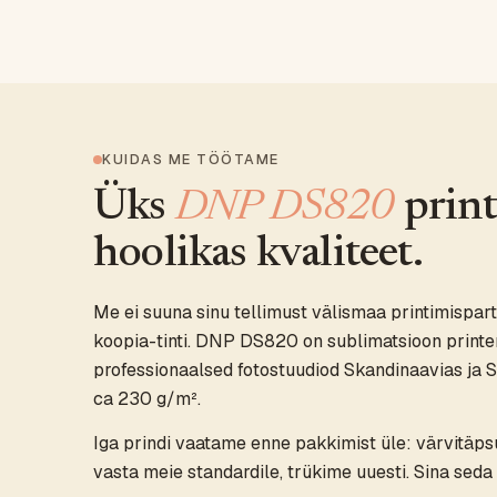
KUIDAS ME TÖÖTAME
Üks
DNP DS820
print
hoolikas kvaliteet.
Me ei suuna sinu tellimust välismaa printimispar
koopia-tinti. DNP DS820 on sublimatsioon printe
professionaalsed fotostuudiod Skandinaavias ja S
ca 230 g/m².
Iga prindi vaatame enne pakkimist üle: värvitäpsu
vasta meie standardile, trükime uuesti. Sina seda