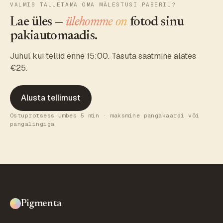
VALMIS TALLETAMA OMA MÄLESTUSI PABERIL?
Lae üles —
ülehomme on
fotod sinu
pakiautomaadis.
Juhul kui tellid enne 15:00. Tasuta saatmine alates
€25.
Alusta tellimust
Ostuprotsess umbes 5 min · maksmine pangakaardi või
pangalingiga
Pigmenta