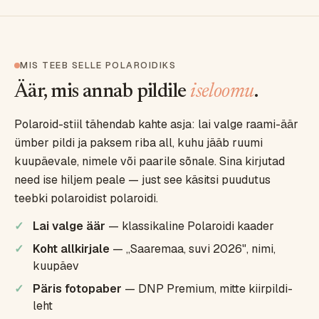
MIS TEEB SELLE POLAROIDIKS
Äär, mis annab pildile
iseloomu
.
Polaroid-stiil tähendab kahte asja: lai valge raami-äär
ümber pildi ja paksem riba all, kuhu jääb ruumi
kuupäevale, nimele või paarile sõnale. Sina kirjutad
need ise hiljem peale — just see käsitsi puudutus
teebki polaroidist polaroidi.
Lai valge äär
— klassikaline Polaroidi kaader
Koht allkirjale
— „Saaremaa, suvi 2026", nimi,
kuupäev
Päris fotopaber
— DNP Premium, mitte kiirpildi-
leht