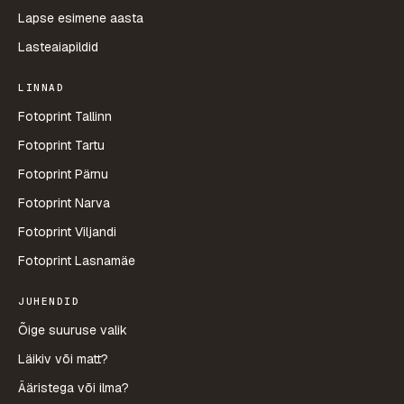
Lapse esimene aasta
Lasteaiapildid
LINNAD
Fotoprint Tallinn
Fotoprint Tartu
Fotoprint Pärnu
Fotoprint Narva
Fotoprint Viljandi
Fotoprint Lasnamäe
JUHENDID
Õige suuruse valik
Läikiv või matt?
Ääristega või ilma?