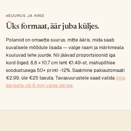
SUURUS JA HIND
Üks formaat, äär juba küljes.
Polaroid on omaette suurus, mitte ääris, mida saab
suvalisele mõõdule lisada — valge raam ja märkmeala
kuuluvad lehe juurde. Nii jäävad proportsioonid iga
kord õiged. 8,8 × 10,7 cm leht €1.49-st, mahupõhise
soodustusega 50+ printi −12%. Saatmine pakiautomaati
€2.99, üle €25 tasuta. Tavasuurustele saad valida
ilma
ääriseta või 6 mm valge äärise
.