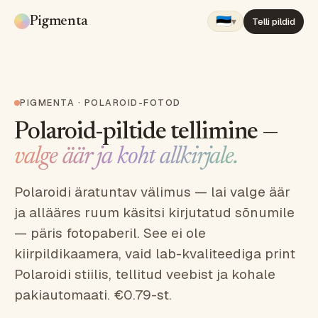
🇪🇪
Pigmenta
▾
Telli pildid
PIGMENTA · POLAROID-FOTOD
Polaroid-piltide tellimine —
valge äär ja koht allkirjale.
Polaroidi äratuntav välimus — lai valge äär
ja allääres ruum käsitsi kirjutatud sõnumile
— päris fotopaberil. See ei ole
kiirpildikaamera, vaid lab-kvaliteediga print
Polaroidi stiilis, tellitud veebist ja kohale
pakiautomaati. €0.79-st.