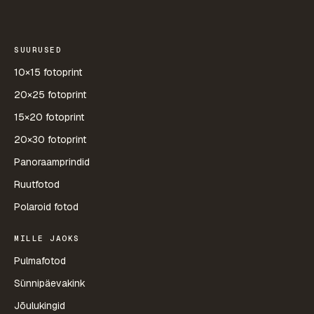
SUURUSED
10×15 fotoprint
20×25 fotoprint
15×20 fotoprint
20×30 fotoprint
Panoraamprindid
Ruutfotod
Polaroid fotod
MILLE JAOKS
Pulmafotod
Sünnipäevakink
Jõulukingid