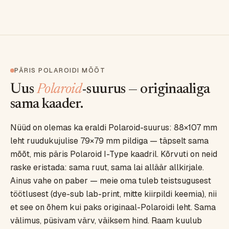
PÄRIS POLAROIDI MÕÕT
Uus
Polaroid
-suurus — originaaliga
sama kaader.
Nüüd on olemas ka eraldi Polaroid-suurus: 88×107 mm
leht ruudukujulise 79×79 mm pildiga — täpselt sama
mõõt, mis päris Polaroid I-Type kaadril. Kõrvuti on neid
raske eristada: sama ruut, sama lai alläär allkirjale.
Ainus vahe on paber — meie oma tuleb teistsugusest
töötlusest (dye-sub lab-print, mitte kiirpildi keemia), nii
et see on õhem kui paks originaal-Polaroidi leht. Sama
välimus, püsivam värv, väiksem hind. Raam kuulub