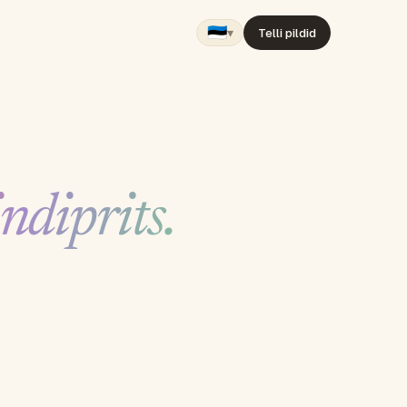
🇪🇪
▾
Telli pildid
indiprits.