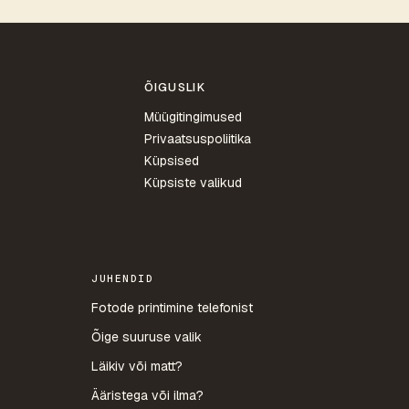
ÕIGUSLIK
Müügitingimused
Privaatsuspoliitika
Küpsised
Küpsiste valikud
JUHENDID
Fotode printimine telefonist
Õige suuruse valik
Läikiv või matt?
Ääristega või ilma?