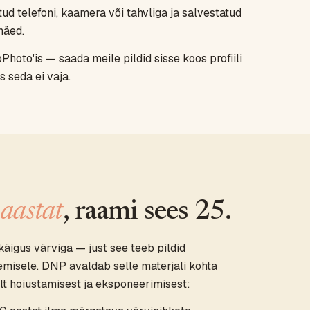
ud telefoni, kaamera või tahvliga ja salvestatud
näed.
Photo'is — saada meile pildid sisse koos profiili
 seda ei vaja.
aastat
, raami sees 25.
äigus värviga — just see teeb pildid
semisele. DNP avaldab selle materjali kohta
lt hoiustamisest ja eksponeerimisest: