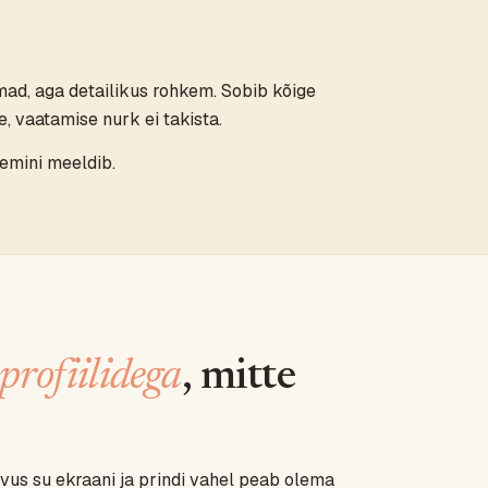
mad, aga detailikus rohkem. Sobib kõige
e, vaatamise nurk ei takista.
remini meeldib.
rofiilidega
, mitte
nevus su ekraani ja prindi vahel peab olema