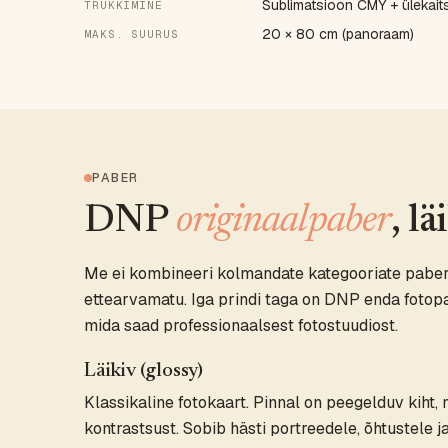
Sublimatsioon CMY + ülekaits
TRÜKKIMINE
20 × 80 cm (panoraam)
MAKS. SUURUS
PABER
DNP
originaalpaber
, l
Me ei kombineeri kolmandate kategooriate paber
ettearvamatu. Iga prindi taga on DNP enda foto
mida saad professionaalsest fotostuudiost.
Läikiv (glossy)
Klassikaline fotokaart. Pinnal on peegelduv kiht,
kontrastsust. Sobib hästi portreedele, õhtustele 