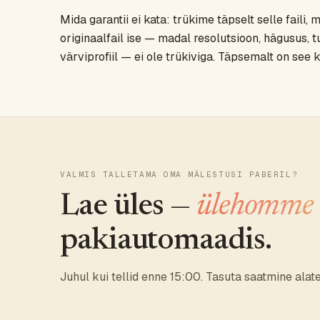
Mida garantii ei kata: trükime täpselt selle faili,
originaalfail ise — madal resolutsioon, hägusus, t
värviprofiil — ei ole trükiviga. Täpsemalt on see k
VALMIS TALLETAMA OMA MÄLESTUSI PABERIL?
Lae üles —
ülehomme
pakiautomaadis.
Juhul kui tellid enne 15:00. Tasuta saatmine alat