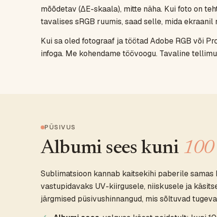
mõõdetav (ΔE-skaala), mitte näha. Kui foto on teht
tavalises sRGB ruumis, saad selle, mida ekraanil 
Kui sa oled fotograaf ja töötad Adobe RGB või Pro
infoga. Me kohendame töövoogu. Tavaline tellimus
PÜSIVUS
Albumi sees kuni
100 
Sublimatsioon kannab kaitsekihi paberile samas k
vastupidavaks UV-kiirgusele, niiskusele ja käsit
järgmised püsivushinnangud, mis sõltuvad tugeva