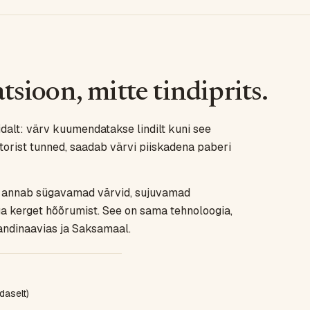
sioon, mitte tindiprits.
alt: värv kuumendatakse lindilt kuni see
ntorist tunned, saadab värvi piiskadena paberi
on annab sügavamad värvid, sujuvamad
ga kerget hõõrumist. See on sama tehnoloogia,
andinaavias ja Saksamaal.
daselt)