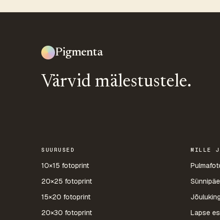
Pigmenta
Värvid mälestustele.
SUURUSED
MILLE J
10×15 fotoprint
Pulmafot
20×25 fotoprint
Sünnipäe
15×20 fotoprint
Jõuluking
20×30 fotoprint
Lapse es