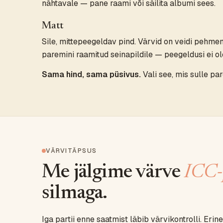
nähtavale — pane raami või säilita albumi sees.
Matt
Sile, mittepeegeldav pind. Värvid on veidi pehme
paremini raamitud seinapildile — peegeldusi ei ol
Sama hind, sama püsivus.
Vali see, mis sulle pa
VÄRVITÄPSUS
Me jälgime värve
ICC-p
silmaga.
Iga partii enne saatmist läbib värvikontrolli. Eri