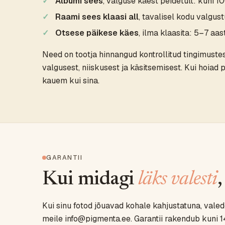
Albumi sees
, valguse käest peidetult: kuni 
Raami sees klaasi all
, tavalisel kodu valgus
Otsese päikese käes
, ilma klaasita: 5–7 aas
Need on tootja hinnangud kontrollitud tingimustes,
valgusest, niiskusest ja käsitsemisest. Kui hoiad p
kauem kui sina.
GARANTII
Kui midagi
läks valesti
Kui sinu fotod jõuavad kohale kahjustatuna, vale
meile info@pigmenta.ee. Garantii rakendub kuni 