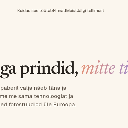
Kuidas see töötab
Hinnad
Meist
Jälgi tellimust
ga prindid,
mitte t
 paberil välja näeb täna ja
ame me sama tehnoloogiat ja
sed fotostuudiod üle Euroopa.