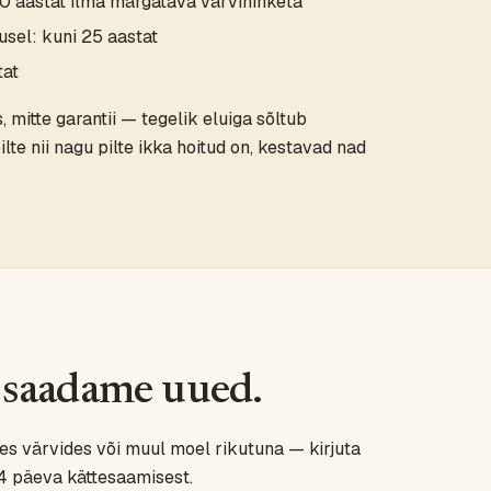
100 aastat ilma märgatava värvinihketa
tusel: kuni 25 aastat
tat
 mitte garantii — tegelik eluiga sõltub
ilte nii nagu pilte ikka hoitud on, kestavad nad
, saadame uued.
des värvides või muul moel rikutuna — kirjuta
14 päeva kättesaamisest.