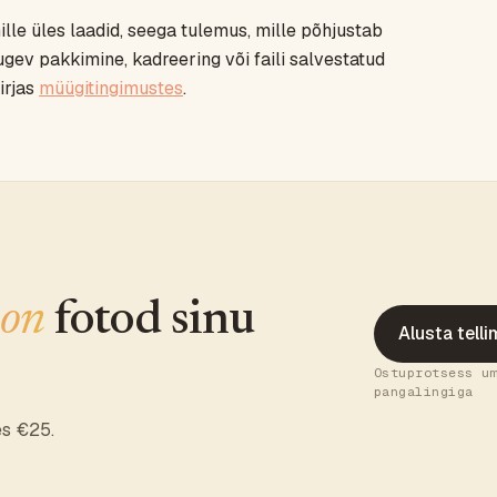
 mille üles laadid, seega tulemus, mille põhjustab
ugev pakkimine, kadreering või faili salvestatud
irjas
müügitingimustes
.
 on
fotod sinu
Alusta tell
Ostuprotsess u
pangalingiga
es €25.