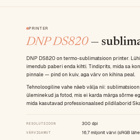
PRINTER
DNP DS820
— sublimat
DNP DS820 on termo-sublimatsioon printer. Lühid
imendub paberi enda kihti. Tindiprits, mida sa ko
pinnale — pind on kuiv, aga värv on kihina peal.
Tehnoloogiline vahe näeb välja nii: sublimatsio
üleminekud ja fotod, mis ei karda märga sõrme e
mida kasutavad professionaalsed pildilaborid Sk
300 dpi
RESOLUTSIOON
16,7 miljonit värvi (sRGB lähe
VÄRVIGAMUT