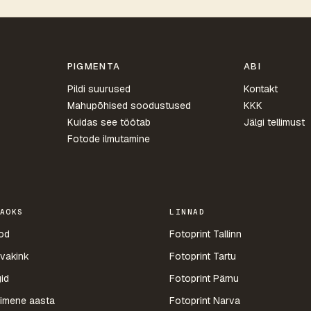
PIGMENTA
ABI
Pildi suurused
Kontakt
Mahupõhised soodustused
KKK
Kuidas see töötab
Jälgi tellimust
Fotode ilmutamine
AOKS
LINNAD
od
Fotoprint Tallinn
vakink
Fotoprint Tartu
id
Fotoprint Pärnu
imene aasta
Fotoprint Narva