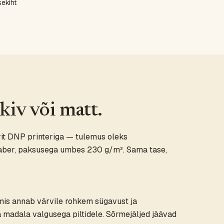
ekiht
äikiv või matt.
it DNP printeriga — tulemus oleks
paber, paksusega umbes 230 g/m². Sama tase,
 mis annab värvile rohkem sügavust ja
ja madala valgusega piltidele. Sõrmejäljed jäävad