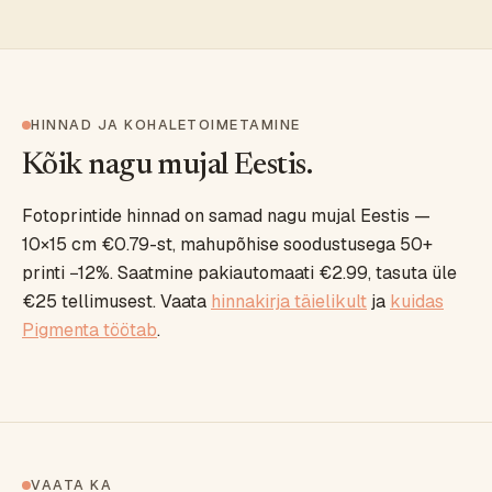
HINNAD JA KOHALETOIMETAMINE
Kõik nagu mujal Eestis.
Fotoprintide hinnad on samad nagu mujal Eestis —
10×15 cm €0.79-st, mahupõhise soodustusega 50+
printi −12%. Saatmine pakiautomaati €2.99, tasuta üle
€25 tellimusest. Vaata
hinnakirja täielikult
ja
kuidas
Pigmenta töötab
.
VAATA KA