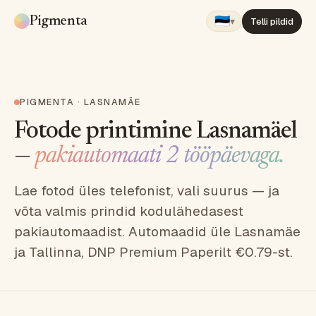
🇪🇪
Pigmenta
▾
Telli pildid
PIGMENTA · LASNAMÄE
Fotode printimine Lasnamäel
—
pakiautomaati 2 tööpäevaga.
Lae fotod üles telefonist, vali suurus — ja
võta valmis prindid kodulähedasest
pakiautomaadist. Automaadid üle Lasnamäe
ja Tallinna, DNP Premium Paperilt €0.79-st.