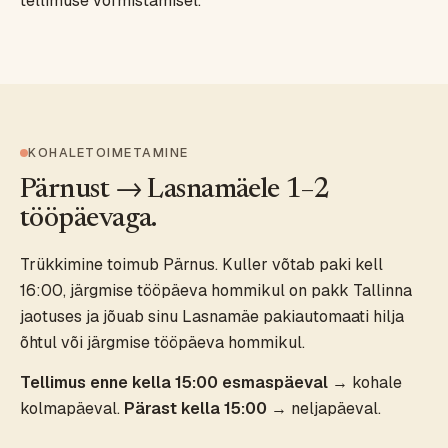
tellimuse vormistamisel.
KOHALETOIMETAMINE
Pärnust → Lasnamäele 1–2
tööpäevaga.
Trükkimine toimub Pärnus. Kuller võtab paki kell
16:00, järgmise tööpäeva hommikul on pakk Tallinna
jaotuses ja jõuab sinu Lasnamäe pakiautomaati hilja
õhtul või järgmise tööpäeva hommikul.
Tellimus enne kella 15:00 esmaspäeval
→ kohale
kolmapäeval.
Pärast kella 15:00
→ neljapäeval.