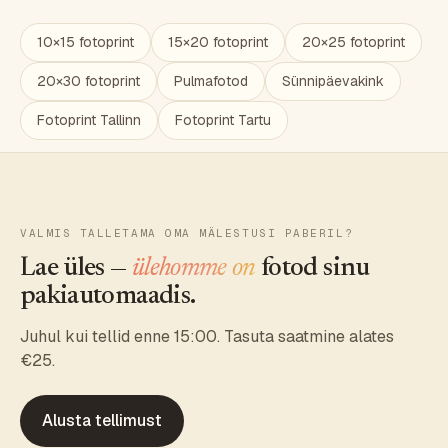
10×15 fotoprint
15×20 fotoprint
20×25 fotoprint
20×30 fotoprint
Pulmafotod
Sünnipäevakink
Fotoprint Tallinn
Fotoprint Tartu
VALMIS TALLETAMA OMA MÄLESTUSI PABERIL?
Lae üles —
ülehomme on
fotod sinu
pakiautomaadis.
Juhul kui tellid enne 15:00. Tasuta saatmine alates
€25.
Alusta tellimust