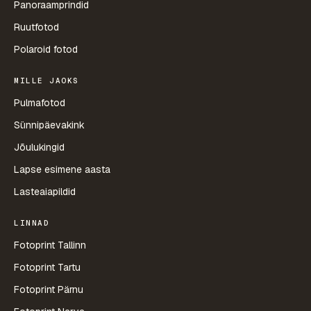
Panoraamprindid
Ruutfotod
Polaroid fotod
MILLE JAOKS
Pulmafotod
Sünnipäevakink
Jõulukingid
Lapse esimene aasta
Lasteaiapildid
LINNAD
Fotoprint Tallinn
Fotoprint Tartu
Fotoprint Pärnu