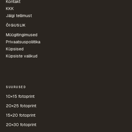
Kontakt
KKK
Jälgi tellimust
ÕIGUSLIK
Müügitingimused
Privaatsuspoliitika
Küpsised
Küpsiste valikud
SUURUSED
10×15 fotoprint
20×25 fotoprint
15×20 fotoprint
20×30 fotoprint